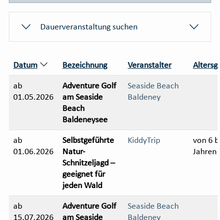
Dauerveranstaltung suchen
Datum
Bezeichnung
Veranstalter
Altersg
ab
Adventure Golf
Seaside Beach
01.05.2026
am Seaside
Baldeney
Beach
Baldeneysee
ab
Selbstgeführte
KiddyTrip
von 6 b
01.06.2026
Natur-
Jahren
Schnitzeljagd –
geeignet für
jeden Wald
ab
Adventure Golf
Seaside Beach
15.07.2026
am Seaside
Baldeney