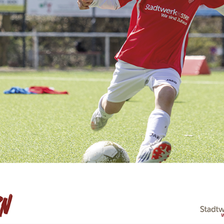
test
© Rot-Weiss Essen e.V.